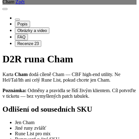
Cham
Zpět
Popis
Obrázky a video
FAQ
Recenze
23
D2R runa Cham
Karta
Cham
dodá cíleně Cham — CBF high-end utility. Ne
Hel/Tal/Ith ani celý Rune List, pokud chcete jen Cham.
Poznámka:
Odměny a pravidla se řídí živým klientem. Cíl potvrďte
v ticketu — bez vymyšlených patch tabulek.
Odlišení od sousedních SKU
Jen Cham
Jiné runy zvlášť
Rune List pro mix