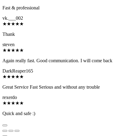
Fast & professional
vk.___002
★
★
★
★
★
Thank
steven
★
★
★
★
★
Again really fast. Good communication. I will come back
DarkReaper165
★
★
★
★
★
Great Service Fast Serious and without any trouble
rexerdo
★
★
★
★
★
Quick and safe :)