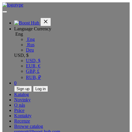
Language
Currency
Eng
Eng
Rus
Deu
USD, $
USD, $
EUR, €
GBP, £
RUB, ₽
0
Sign up
Log in
Katalog
Novinky
O nás
Práce
Kontakty
Recenze
Browse catalog
support@boost-hub.com