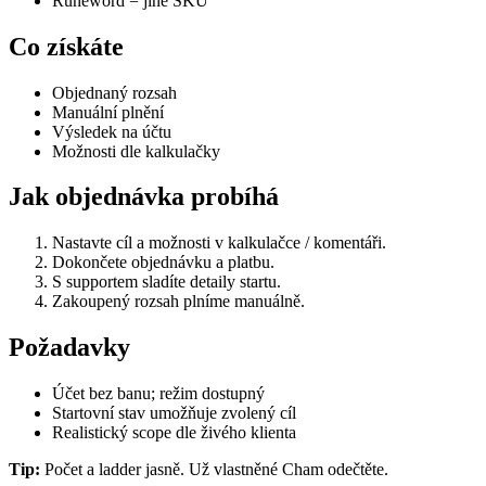
Runeword = jiné SKU
Co získáte
Objednaný rozsah
Manuální plnění
Výsledek na účtu
Možnosti dle kalkulačky
Jak objednávka probíhá
Nastavte cíl a možnosti v kalkulačce / komentáři.
Dokončete objednávku a platbu.
S supportem sladíte detaily startu.
Zakoupený rozsah plníme manuálně.
Požadavky
Účet bez banu; režim dostupný
Startovní stav umožňuje zvolený cíl
Realistický scope dle živého klienta
Tip:
Počet a ladder jasně. Už vlastněné Cham odečtěte.