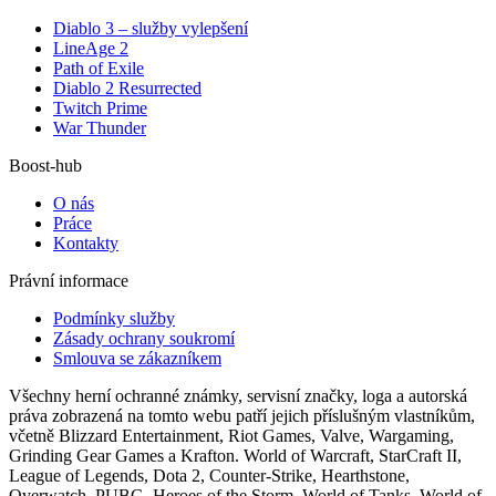
Diablo 3 – služby vylepšení
LineAge 2
Path of Exile
Diablo 2 Resurrected
Twitch Prime
War Thunder
Boost-hub
O nás
Práce
Kontakty
Právní informace
Podmínky služby
Zásady ochrany soukromí
Smlouva se zákazníkem
Všechny herní ochranné známky, servisní značky, loga a autorská
práva zobrazená na tomto webu patří jejich příslušným vlastníkům,
včetně Blizzard Entertainment, Riot Games, Valve, Wargaming,
Grinding Gear Games a Krafton. World of Warcraft, StarCraft II,
League of Legends, Dota 2, Counter-Strike, Hearthstone,
Overwatch, PUBG, Heroes of the Storm, World of Tanks, World of