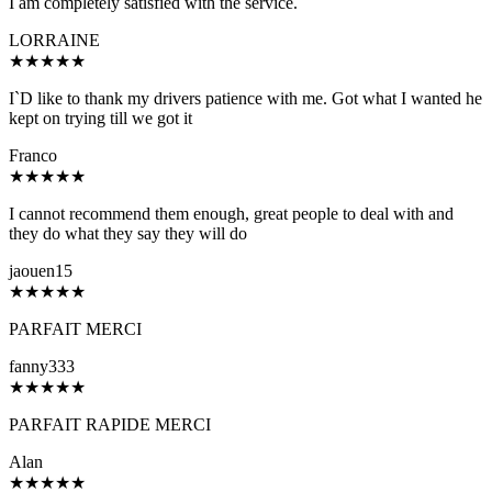
I am completely satisfied with the service.
LORRAINE
★
★
★
★
★
I`D like to thank my drivers patience with me. Got what I wanted he
kept on trying till we got it
Franco
★
★
★
★
★
I cannot recommend them enough, great people to deal with and
they do what they say they will do
jaouen15
★
★
★
★
★
PARFAIT MERCI
fanny333
★
★
★
★
★
PARFAIT RAPIDE MERCI
Alan
★
★
★
★
★