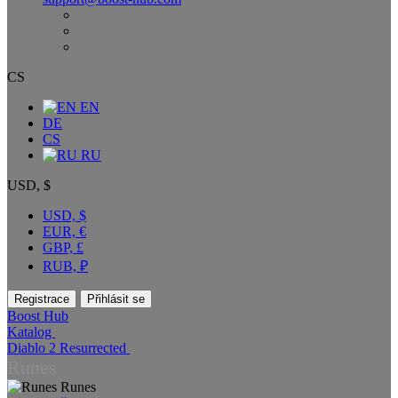
CS
EN
DE
CS
RU
USD, $
USD, $
EUR, €
GBP, £
RUB, ₽
Registrace
Přihlásit se
Boost Hub
Katalog
Diablo 2 Resurrected
Runes
Runes