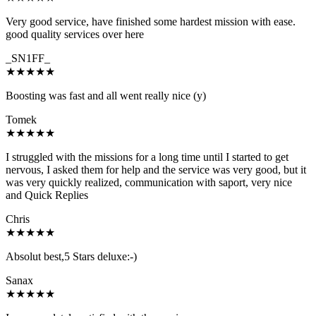
Very good service, have finished some hardest mission with ease.
good quality services over here
_SN1FF_
★
★
★
★
★
Boosting was fast and all went really nice (y)
Tomek
★
★
★
★
★
I struggled with the missions for a long time until I started to get
nervous, I asked them for help and the service was very good, but it
was very quickly realized, communication with saport, very nice
and Quick Replies
Chris
★
★
★
★
★
Absolut best,5 Stars deluxe:-)
Sanax
★
★
★
★
★