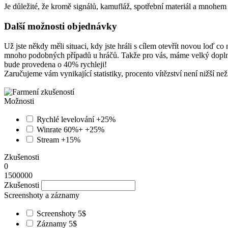
Je důležité, že kromě signálů, kamufláž, spotřební materiál a mnohem
Další možnosti objednávky
Už jste někdy měli situaci, kdy jste hráli s cílem otevřít novou loď 
mnoho podobných případů u hráčů. Takže pro vás, máme velký doplněk 
bude provedena o 40% rychleji!
Zaručujeme vám vynikající statistiky, procento vítězství není nižší n
Možnosti
Rychlé levelování
+25%
Winrate 60%+
+25%
Stream
+15%
Zkušenosti
0
1500000
Zkušenosti
Screenshoty a záznamy
Screenshoty
5$
Záznamy
5$