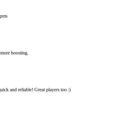
grets
r more boosting.
ick and reliable! Great players too :)