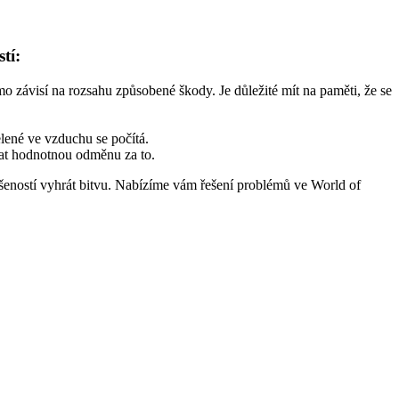
tí:
o závisí na rozsahu způsobené škody. Je důležité mít na paměti, že se
elené ve vzduchu se počítá.
skat hodnotnou odměnu za to.
ušeností vyhrát bitvu. Nabízíme vám řešení problémů ve World of