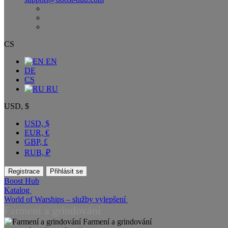
CS
EN
DE
CS
RU
USD, $
USD, $
EUR, €
GBP, £
RUB, ₽
Registrace
Přihlásit se
Boost Hub
Katalog
World of Warships – služby vylepšení
Farmení a grindování
Farmení a grindování