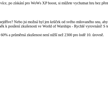
 více, po získání pro WoWs XP boost, si můžete vychutnat hru bez přemý
co nejdříve? Nebo jsi možná byl jen krůček od svého milovaného snu, abys
k posílení zkušenosti ve World of Warships - Rychlé vyrovnání! S tou
ež 60% a průměrná zkušenost není nižší než 2300 pro lodě 10. úrovně.