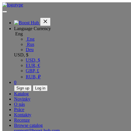
Language
Currency
Eng
Eng
Rus
Deu
USD, $
USD, $
EUR, €
GBP, £
RUB, ₽
0
Sign up
Log in
Katalog
Novinky
O nás
Práce
Kontakty
Recenze
Browse catalog
support@boost-hub.com