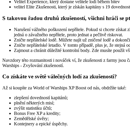
Velitel Experience, který dostane velitele lodi během bitev
velitel Elite Zkušenosti, který je získán kapitány s 19 dovednos
S takovou řadou druhů zkušeností, všichni hráči se ptaj
Narušení vážného poškození nepřítele. Pokud si chcete získat z
jedná o závažného nepřítele, proto jednat a pečlivě riskovat.
Zničte nepřátelské lodě. Můžete najít už zničené lodě a dokon
Zničte nepřátelské letadlo. V tomto případě, plus je, že stejná 
Zajmout a chránit důležité kontrolní body. Zde musíte použít vš
Navzdory této rozmanitosti i nováček ví, že zkušenosti z farmy jsou
Warships - Zvyšování zkušeností.
Co získáte ve světě válečných lodí za zkušenosti?
Až si koupíte za World of Warships XP Boost od nás, obdržíte také:
zlepšení dovedností kapitánů;
plnění některých misí;
zvýšit statistiku účtů;
Bonus Free XP a kredity;
Zemědělské úvěry;
Kontejnery a epické úspěchy.