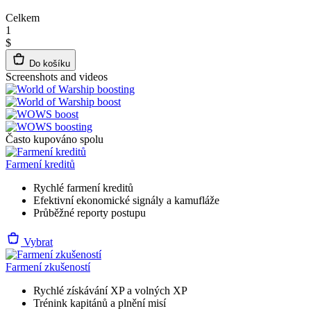
Celkem
1
$
Do košíku
Screenshots and videos
Často kupováno spolu
Farmení kreditů
Rychlé farmení kreditů
Efektivní ekonomické signály a kamufláže
Průběžné reporty postupu
Vybrat
Farmení zkušeností
Rychlé získávání XP a volných XP
Trénink kapitánů a plnění misí