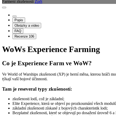
Farmení zkušeností
Zpět
Popis
Obrázky a video
FAQ
Recenze
106
WoWs Experience Farming
Co je Experience Farm ve WoW?
Ve World of Warships zkušenosti (XP) je herní měna, kterou hráči moh
týkají vaší bojové účinnosti.
Tam je reseveral typy zkušeností:
zkušenosti lodí, což je základní;
Elite Experience, která se objeví po prozkoumání všech modulů
základní zkušenosti získané z bojových charakteristik lodi;
Bezplatné zkušenosti, které se objevují po dosažení úrovně 6 a 