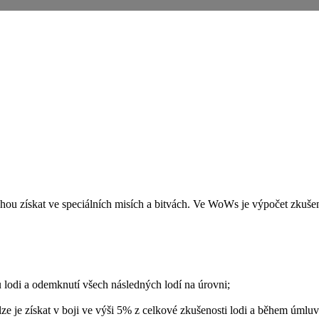
ou získat ve speciálních misích a bitvách. Ve WoWs je výpočet zkušeno
 lodi a odemknutí všech následných lodí na úrovni;
lze je získat v boji ve výši 5% z celkové zkušenosti lodi a během úmluv