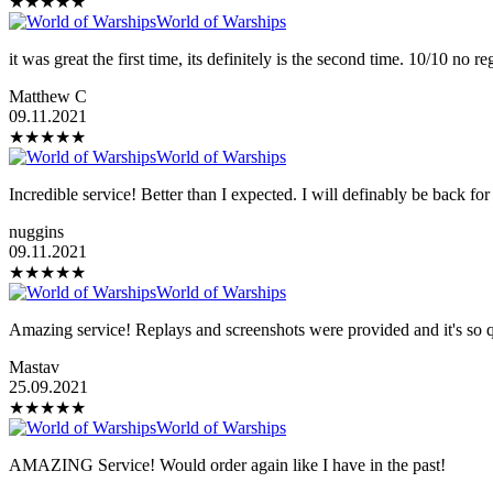
★
★
★
★
★
World of Warships
it was great the first time, its definitely is the second time. 10/10 no re
Matthew C
09.11.2021
★
★
★
★
★
World of Warships
Incredible service! Better than I expected. I will definably be back fo
nuggins
09.11.2021
★
★
★
★
★
World of Warships
Amazing service! Replays and screenshots were provided and it's so qu
Mastav
25.09.2021
★
★
★
★
★
World of Warships
AMAZING Service! Would order again like I have in the past!