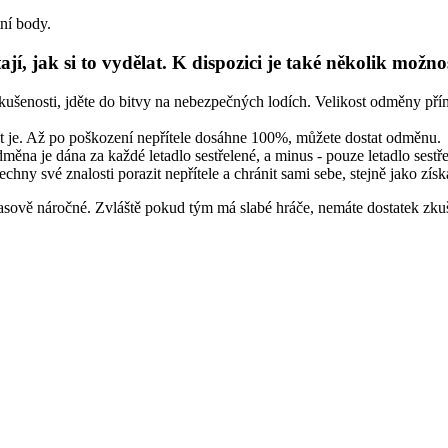
tní body.
í, jak si to vydělat. K dispozici je také několik možnos
kušenosti, jděte do bitvy na nebezpečných lodích. Velikost odměny přím
čit je. Až po poškození nepřítele dosáhne 100%, můžete dostat odměnu.
odměna je dána za každé letadlo sestřelené, a minus - pouze letadlo sestř
echny své znalosti porazit nepřítele a chránit sami sebe, stejně jako zí
 časově náročné. Zvláště pokud tým má slabé hráče, nemáte dostatek zk