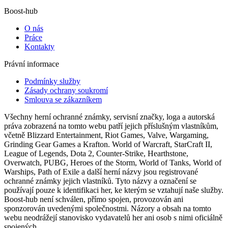
Boost-hub
O nás
Práce
Kontakty
Právní informace
Podmínky služby
Zásady ochrany soukromí
Smlouva se zákazníkem
Všechny herní ochranné známky, servisní značky, loga a autorská
práva zobrazená na tomto webu patří jejich příslušným vlastníkům,
včetně Blizzard Entertainment, Riot Games, Valve, Wargaming,
Grinding Gear Games a Krafton. World of Warcraft, StarCraft II,
League of Legends, Dota 2, Counter-Strike, Hearthstone,
Overwatch, PUBG, Heroes of the Storm, World of Tanks, World of
Warships, Path of Exile a další herní názvy jsou registrované
ochranné známky jejich vlastníků. Tyto názvy a označení se
používají pouze k identifikaci her, ke kterým se vztahují naše služby.
Boost-hub není schválen, přímo spojen, provozován ani
sponzorován uvedenými společnostmi. Názory a obsah na tomto
webu neodrážejí stanovisko vydavatelů her ani osob s nimi oficiálně
spojených.