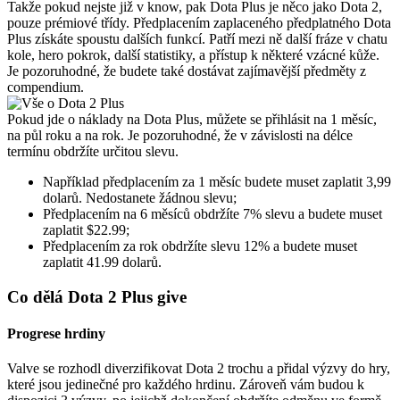
Takže pokud nejste již v know, pak Dota Plus je něco jako Dota 2,
pouze prémiové třídy. Předplacením zaplaceného předplatného Dota
Plus získáte spoustu dalších funkcí. Patří mezi ně další fráze v chatu
kole, hero pokrok, další statistiky, a přístup k některé vzácné kůže.
Je pozoruhodné, že budete také dostávat zajímavější předměty z
compendium.
Pokud jde o náklady na Dota Plus, můžete se přihlásit na 1 měsíc,
na půl roku a na rok. Je pozoruhodné, že v závislosti na délce
termínu obdržíte určitou slevu.
Například předplacením za 1 měsíc budete muset zaplatit 3,99
dolarů. Nedostanete žádnou slevu;
Předplacením na 6 měsíců obdržíte 7% slevu a budete muset
zaplatit $22.99;
Předplacením za rok obdržíte slevu 12% a budete muset
zaplatit 41.99 dolarů.
Co dělá Dota 2 Plus give
Progrese hrdiny
Valve se rozhodl diverzifikovat Dota 2 trochu a přidal výzvy do hry,
které jsou jedinečné pro každého hrdinu. Zároveň vám budou k