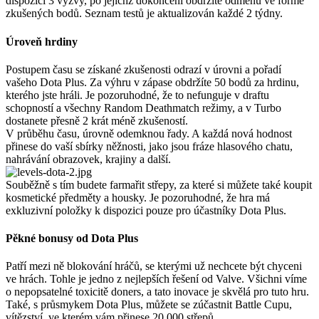
dispozici 3 výzvy, po jejichž dokončení obdržíte odměnu ve formě
zkušených bodů. Seznam testů je aktualizován každé 2 týdny.
Úroveň hrdiny
Postupem času se získané zkušenosti odrazí v úrovni a pořadí
vašeho Dota Plus. Za výhru v zápase obdržíte 50 bodů za hrdinu,
kterého jste hráli. Je pozoruhodné, že to nefunguje v draftu
schopností a všechny Random Deathmatch režimy, a v Turbo
dostanete přesně 2 krát méně zkušeností.
V průběhu času, úrovně odemknou řady. A každá nová hodnost
přinese do vaší sbírky něžnosti, jako jsou fráze hlasového chatu,
nahrávání obrazovek, krajiny a další.
Souběžně s tím budete farmařit střepy, za které si můžete také koupit
kosmetické předměty a housky. Je pozoruhodné, že hra má
exkluzivní položky k dispozici pouze pro účastníky Dota Plus.
Pěkné bonusy od Dota Plus
Patří mezi ně blokování hráčů, se kterými už nechcete být chyceni
ve hrách. Tohle je jedno z nejlepších řešení od Valve. Všichni víme
o nepopsatelné toxicitě doners, a tato inovace je skvělá pro tuto hru.
Také, s průsmykem Dota Plus, můžete se zúčastnit Battle Cupu,
vítězství, ve kterém vám přinese 20 000 střepů.