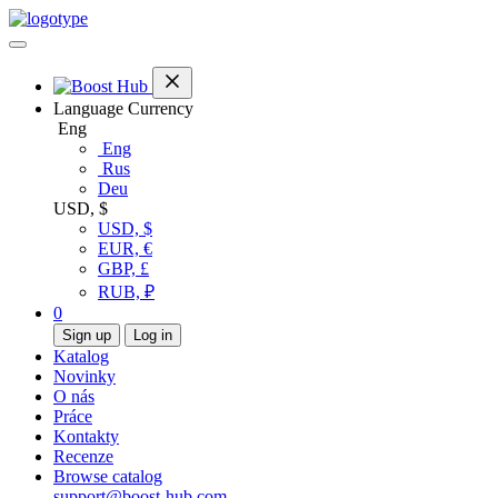
Language
Currency
Eng
Eng
Rus
Deu
USD, $
USD, $
EUR, €
GBP, £
RUB, ₽
0
Sign up
Log in
Katalog
Novinky
O nás
Práce
Kontakty
Recenze
Browse catalog
support@boost-hub.com