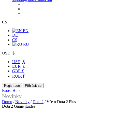
CS
EN
DE
CS
RU
USD, $
USD, $
EUR, €
GBP, £
RUB, ₽
Registrace
Přihlásit se
Boost Hub
Novinky
Domu
/
Novinky
/
Dota 2
/
Vše o Dota 2 Plus
Dota 2
Game guides