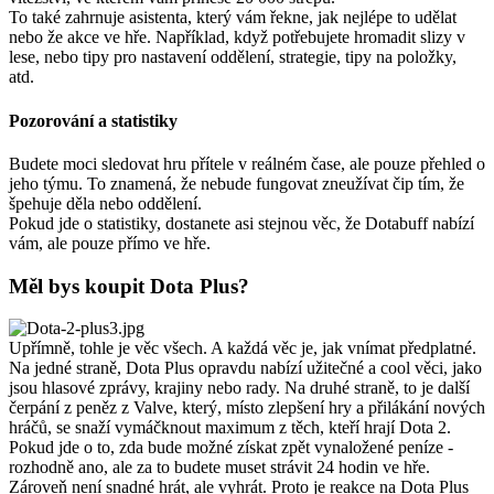
To také zahrnuje asistenta, který vám řekne, jak nejlépe to udělat
nebo že akce ve hře. Například, když potřebujete hromadit slizy v
lese, nebo tipy pro nastavení oddělení, strategie, tipy na položky,
atd.
Pozorování a statistiky
Budete moci sledovat hru přítele v reálném čase, ale pouze přehled o
jeho týmu. To znamená, že nebude fungovat zneužívat čip tím, že
špehuje děla nebo oddělení.
Pokud jde o statistiky, dostanete asi stejnou věc, že Dotabuff nabízí
vám, ale pouze přímo ve hře.
Měl bys koupit Dota Plus?
Upřímně, tohle je věc všech. A každá věc je, jak vnímat předplatné.
Na jedné straně, Dota Plus opravdu nabízí užitečné a cool věci, jako
jsou hlasové zprávy, krajiny nebo rady. Na druhé straně, to je další
čerpání z peněz z Valve, který, místo zlepšení hry a přilákání nových
hráčů, se snaží vymáčknout maximum z těch, kteří hrají Dota 2.
Pokud jde o to, zda bude možné získat zpět vynaložené peníze -
rozhodně ano, ale za to budete muset strávit 24 hodin ve hře.
Zároveň není snadné hrát, ale vyhrát. Proto je reakce na Dota Plus